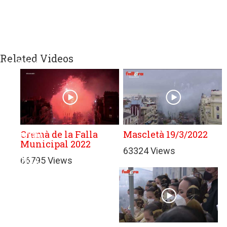
sitios
web
de
terceros
con
Related Videos
políticas
de
privacidad
ajenas
a
GRUPO
Cremà de la Falla
Mascletà 19/3/2022
EDITORIAL
Municipal 2022
DE
63324 Views
66795 Views
PRENSA
FESTIVA
MPG
SL.