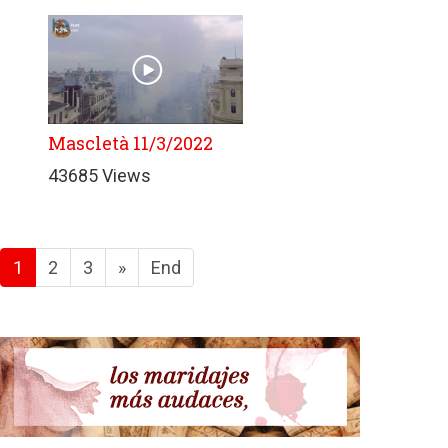
Mascletà 11/3/2022
43685 Views
1
2
3
»
End