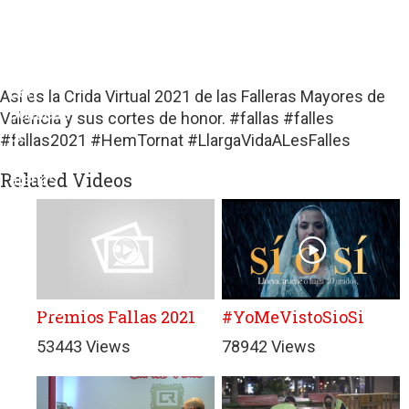
sitios
web
de
terceros
con
Así es la Crida Virtual 2021 de las Falleras Mayores de
políticas
Valencia y sus cortes de honor. #fallas #falles
de
#fallas2021 #HemTornat #LlargaVidaALesFalles
privacidad
Related Videos
ajenas
a
GRUPO
EDITORIAL
DE
PRENSA
FESTIVA
Premios Fallas 2021
#YoMeVistoSioSi
MPG
53443 Views
78942 Views
SL.