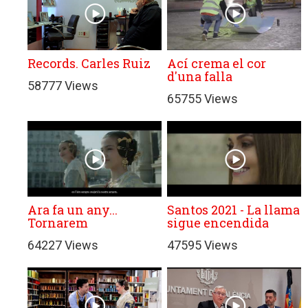
Records. Carles Ruiz
Ací crema el cor
d'una falla
58777 Views
65755 Views
Ara fa un any...
Santos 2021 - La llama
Tornarem
sigue encendida
64227 Views
47595 Views