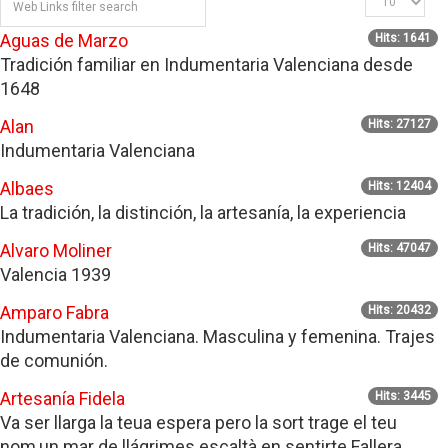
Aguas de Marzo
Hits: 1641
Tradición familiar en Indumentaria Valenciana desde
1648
Alan
Hits: 27127
Indumentaria Valenciana
Albaes
Hits: 12404
La tradición, la distinción, la artesanía, la experiencia
Alvaro Moliner
Hits: 47047
Valencia 1939
Amparo Fabra
Hits: 20432
Indumentaria Valenciana. Masculina y femenina. Trajes
de comunión.
Artesanía Fidela
Hits: 3445
Va ser llarga la teua espera pero la sort trage el teu
nom,un mar de llágrimes escaltà en sentirte Fallera