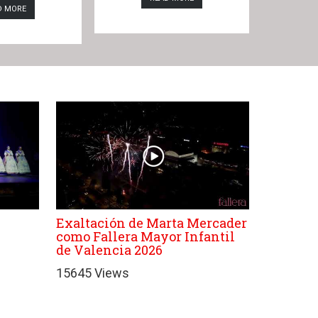
D MORE
Exaltación de Marta Mercader
como Fallera Mayor Infantil
de Valencia 2026
15645 Views