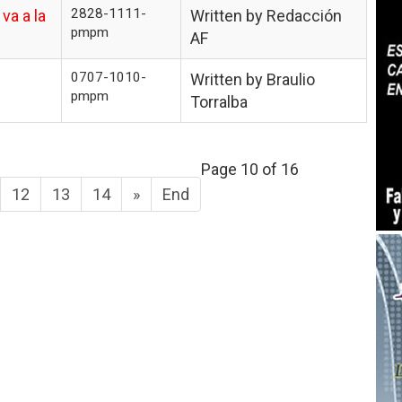
2828-1111-
va a la
Written by Redacción
pmpm
AF
0707-1010-
Written by Braulio
pmpm
Torralba
Page 10 of 16
12
13
14
»
End