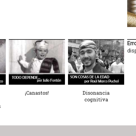
Erro
dis
¡Canastos!
Disonancia
cognitiva
s