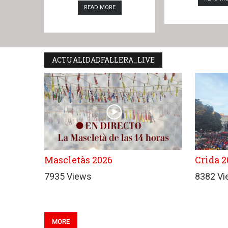
READ MORE
ACTUALIDADFALLERA_LIVE
Mascletàs 2026
Crida 2
7935 Views
8382 V
MORE