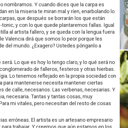
lo nombramos. Y cuando dices que la carpa es
n en la miseria te miran mal y ríen, enarbolando lo
carpas, que después se borrarán los que están
n-tonic, y con lo que quede plantaremos fallas. Igual
a al artista fallero, y se queda con la lengua fuera
alle Valencia dirá que somos lo peor porque les
nde del mundo. ¿Exagero? Ustedes pónganlo a
e será. Lo que es hoy lo tengo claro, y lo qué será no
 conglomerado de falleros, festeros y otras hierbas.
lgia. Lo tenemos reflejado en la propia sociedad con
sta para mantenerse necesita mantener ciertas
es de calle, necesarios. Las verbenas, necesarias. Y
ia, necesaria. Tantas y tantas cosas, muy
Para mi vitales, pero necesitan del resto de cosas
cias erróneas. El artista es un artesano empresario
r para trabajar. Y creemos que aún estamos en los