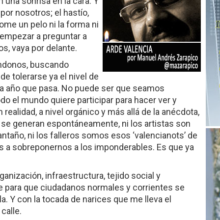
n una sonrisa en la cara. Y
por nosotros; el hastío,
ome un pelo ni la forma ni
y empezar a preguntar a
os, vaya por delante.
ándonos, buscando
e tolerarse ya el nivel de
a año que pasa. No puede ser que seamos
o el mundo quiere participar para hacer ver y
en realidad, a nivel orgánico y más allá de la anécdota,
 se generan espontáneamente, ni los artistas son
antaño, ni los falleros somos esos ‘valencianots’ de
a sobreponernos a los imponderables. Es que ya
anización, infraestructura, tejido social y
 para que ciudadanos normales y corrientes se
a. Y con la tocada de narices que me lleva el
 calle.