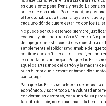
no sabe cómo llevar el día a día de la fiesta co
es que siento pena. Pena y hastío. La pena es 
por lo que nos rodea. Porque aquí, no gustánd
el fondo, habrá que hacer la raya en el suelo 
cada uno dónde quiere estar. Yo con los faller
No puede ser que estemos siempre justific
excusas y pidiendo perdón a Valencia. No pued
desapego que esta ciudad nos muestra a cad
simplemente el folklorismo amable del que tod
sentirse que es ‘faller d’arrel i soca’, cuando 
le importamos un mojón. Porque las Fallas no
aquellos artesanos del cartón y la madera de 
buen humor que siempre estamos dispuestos 
cansa, oiga.
Para que las Fallas se celebren se necesita org
económico, y sobre todo una voluntad enorme
conviertan en gestores, cada uno de su parcel
fallerito de a pie, como para sacar la fiesta a la