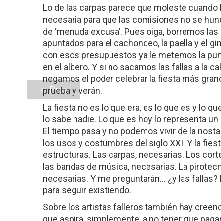
Lo de las carpas parece que moleste cuando 
necesaria para que las comisiones no se hunda
de ‘menuda excusa’. Pues oiga, borremos las 
apuntados para el cachondeo, la paella y el gi
con esos presupuestos ya le metemos la puntill
en el albero. Y si no sacamos las fallas a la c
negamos el poder celebrar la fiesta más gra
Prev
prueba y verán.
La fiesta no es lo que era, es lo que es y lo qu
lo sabe nadie. Lo que es hoy lo representa un
El tiempo pasa y no podemos vivir de la nosta
los usos y costumbres del siglo XXI. Y la fie
estructuras. Las carpas, necesarias. Los cort
las bandas de música, necesarias. La pirotecn
necesarias. Y me preguntarán… ¿y las fallas? 
para seguir existiendo.
Sobre los artistas falleros también hay creen
que aspira, simplemente, a no tener que paga