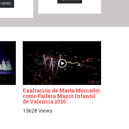
D MORE
Exaltación de Marta Mercader
como Fallera Mayor Infantil
de Valencia 2026
15628 Views