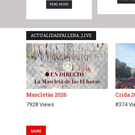
READ MORE
ACTUALIDADFALLERA_LIVE
Mascletàs 2026
Crida 2
7928 Views
8374 V
MORE