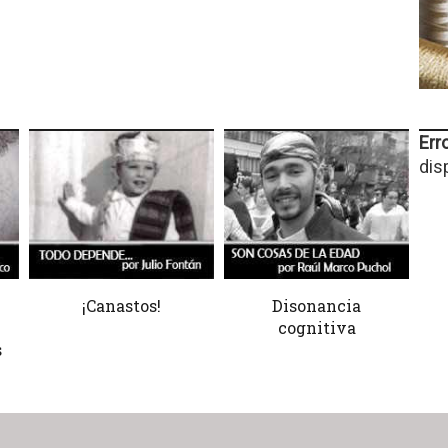
Erro
dis
¡Canastos!
Disonancia
cognitiva
s