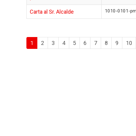
1010-0101-p
Carta al Sr. Alcalde
1
2
3
4
5
6
7
8
9
10