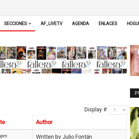
SECCIONES
AF_LIVETV
AGENDA
ENLACES
HOGU
P
Display #
te
Author
mpm
Written by Julio Fontán