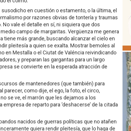
ido el colmo.
el susodicho en cuestión o estamento, o la última, el
ormalismo por razones obvias de tontería y traumas
 No vale el detalle en sí, ni siquiera que dos
 medio campo de margaritas. Vergüenza me genera
a tiene más grande, buscando alcanzar el cielo en
ndir pleitesía a quien se exalta. Mostrar bemoles al
 en Mestalla o el Ciutat de Valéncia reivindicando
dores, y preparan las gargantas para un largo
presa se convierte en la esperada atracción de
discursos de mantenedores (que también) para
 parecer, como dije, el ego, la foto, el circo,
 no se ve, el marrón que les dejamos a los
 empresa de reparto para ‘deshacerse’ de la citada
bandos nacidos de guerras políticas que no atañen
sinceramente quiera rendir pleitesía, que lo haga de