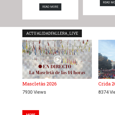
READ M
READ MORE
ACTUALIDADFALLERA_LIVE
Mascletàs 2026
Crida 2
7930 Views
8374 V
MORE