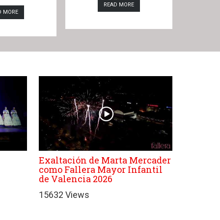
READ MORE
D MORE
Exaltación de Marta Mercader
como Fallera Mayor Infantil
de Valencia 2026
15632 Views