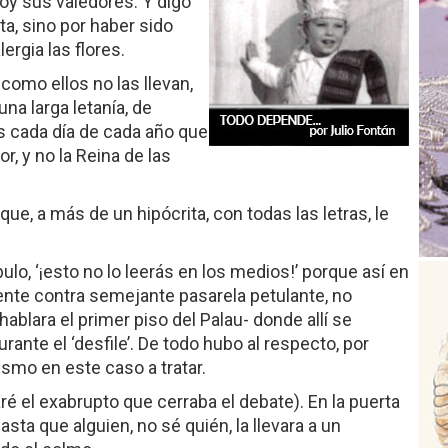
hoy sus valedores. Y digo
a, sino por haber sido
ergia las flores.
 como ellos no las llevan,
una larga letanía, de
 cada día de cada año que
r, y no la Reina de las
que, a más de un hipócrita, con todas las letras, le
lo, ‘¡esto no lo leerás en los medios!’ porque así en
nte contra semejante pasarela petulante, no
 hablara el primer piso del Palau- donde allí se
rante el ‘desfile’. De todo hubo al respecto, por
ismo en este caso a tratar.
ré el exabrupto que cerraba el debate). En la puerta
sta que alguien, no sé quién, la llevara a un