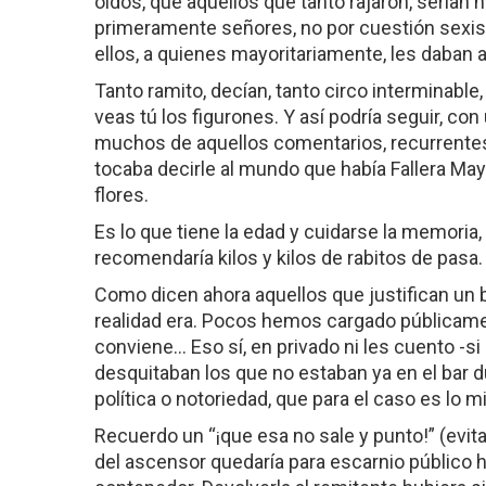
oídos, que aquellos que tanto rajaron, serían 
primeramente señores, no por cuestión sexist
ellos, a quienes mayoritariamente, les daban al
Tanto ramito, decían, tanto circo interminable,
veas tú los figurones. Y así podría seguir, con 
muchos de aquellos comentarios, recurrentes
tocaba decirle al mundo que había Fallera Mayo
flores.
Es lo que tiene la edad y cuidarse la memoria, 
recomendaría kilos y kilos de rabitos de pasa.
Como dicen ahora aquellos que justifican un bu
realidad era. Pocos hemos cargado públicame
conviene... Eso sí, en privado ni les cuento -si
desquitaban los que no estaban ya en el bar du
política o notoriedad, que para el caso es lo m
Recuerdo un “¡que esa no sale y punto!” (evita
del ascensor quedaría para escarnio público ha