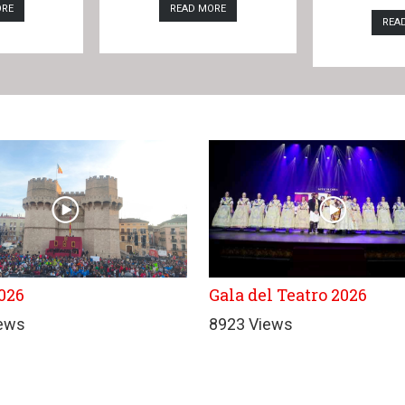
ORE
READ MORE
REA
026
Gala del Teatro 2026
iews
8923 Views