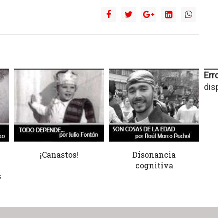
Erro
dis
¡Canastos!
Disonancia
cognitiva
s