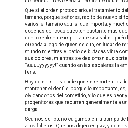
contenedor. Devolverla al remitente hubiera s
Que si el orden protocolario, el tratamiento d
tamaño, porque señores, repito de nuevo el f
varios, el tamaño aquí sí que importa, y mucho.
docenas de rosas cuesten bastante más que
que lo realmente importante sea saber quién l
ofrenda al ego de quien se cita, en lugar de re
mundo mientras el patio de butacas vibra como
sus colores, mientras se desloman sus portea
“¡uuuuyyyyyy!” cuando en las escaleras la em
feria.
Hay quien incluso pide que se recorten los 
mantener el desfile, porque lo importante, es, al
olvidándonos del cometido, y lo que es peor y
progenitores que recurren generalmente a una
carga.
Seamos serios, no caigamos en la trampa de 
a los falleros. Que nos dejen en paz, y quien 