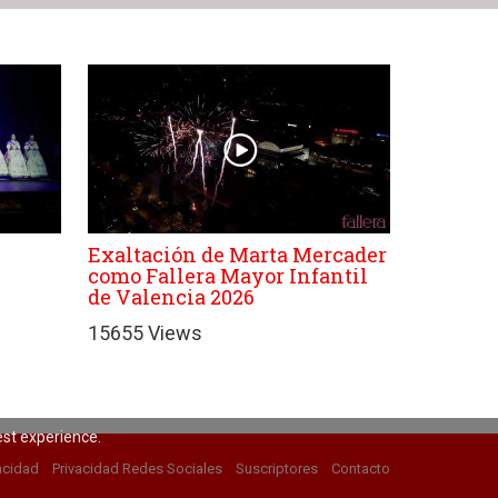
Exaltación de Marta Mercader
como Fallera Mayor Infantil
de Valencia 2026
15655 Views
est experience.
acidad
Privacidad Redes Sociales
Suscriptores
Contacto