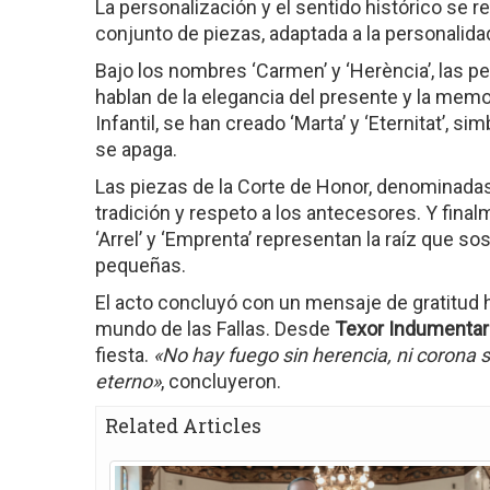
La personalización y el sentido histórico se r
conjunto de piezas, adaptada a la personalidad
Bajo los nombres ‘Carmen’ y ‘Herència’, las p
hablan de la elegancia del presente y la memor
Infantil, se han creado ‘Marta’ y ‘Eternitat’, s
se apaga.
Las piezas de la Corte de Honor, denominadas 
tradición y respeto a los antecesores. Y finalm
‘Arrel’ y ‘Emprenta’ representan la raíz que so
pequeñas.
El acto concluyó con un mensaje de gratitud h
mundo de las Fallas. Desde
Texor Indumentar
fiesta.
«No hay fuego sin herencia, ni corona si
eterno»
, concluyeron.
Related Articles