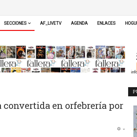
SECCIONES
AF_LIVETV
AGENDA
ENLACES
HOGU
P
ra convertida en orfebrería por