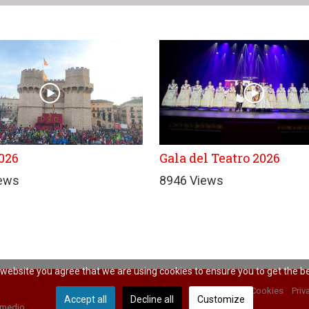
026
Gala del Teatro 2026
iews
8946 Views
r website you agree that we are using cookies to ensure you to get the b
Cookies
Priv
Accept all
Decline all
Customize
 medio.