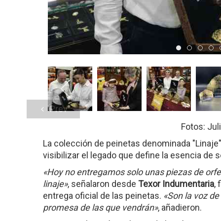
Item 0
Item 1
Item
I
Prev
Fotos: Jul
La colección de peinetas denominada "Linaje
visibilizar el legado que define la esencia de se
«Hoy no entregamos solo unas piezas de orf
linaje»
, señalaron desde
Texor Indumentaria
,
entrega oficial de las peinetas.
«Son la voz de 
promesa de las que vendrán»
, añadieron.