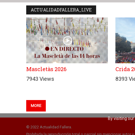
ACTUALIDADFALLERA_LIVE
Mascletàs 2026
Crida 2
7943 Views
8393 V
MORE
By visiting ou
© 2022 Actualidad Fallera.
Prohibida la reproducción total o parcial sin mencionar autor y