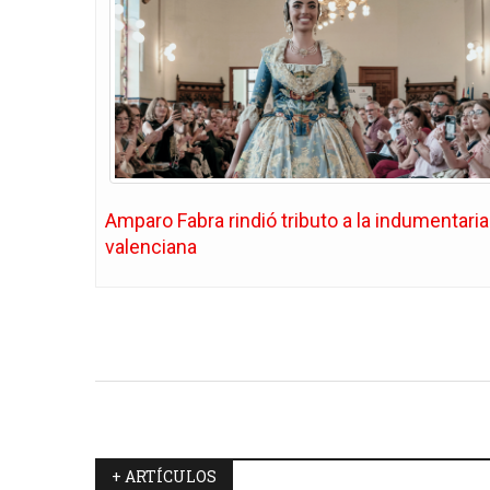
Amparo Fabra rindió tributo a la indumentaria
valenciana
+ ARTÍCULOS