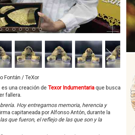
 2
tem 3
Item 4
Item 5
Item 6
Item 7
Item 8
Item 9
Item 10
io Fontán / TeXor
" es una creación de
Texor Indumentaria
que busca
r fallera.
ebrería. Hoy entregamos memoria, herencia y
 firma capitaneada por Alfonso Antón, durante la
las que fueron, el reflejo de las que son y la