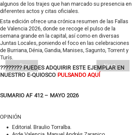
algunos de los trajes que han marcado su presencia en
diferentes actos y citas oficiales.
Esta edición ofrece una crónica resumen de las Fallas
de Valencia 2026, donde se recoge el pulso de la
semana grande en la capital, así como en diversas
Juntas Locales, poniendo el foco en las celebraciones
de Burriana, Dénia, Gandia, Manises, Sagunto, Torrent y
Turís.
Prev
Next
???????? PUEDES ADQUIRIR ESTE EJEMPLAR EN
NUESTRO E-QUIOSCO
PULSANDO AQUÍ
SUMARIO AF 412 – MAYO 2026
OPINIÓN
Editorial. Braulio Torralba.
Arde Valencia. Manuel Andrés Zarapico.