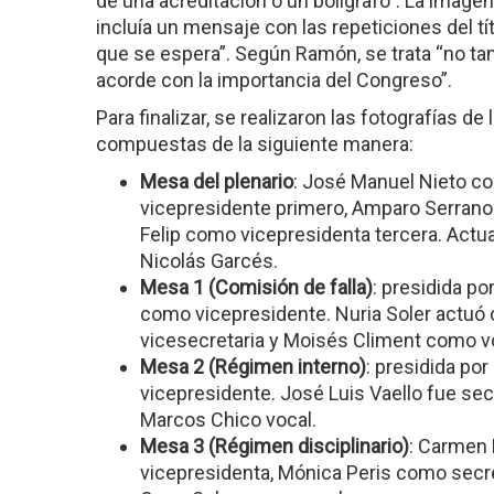
de una acreditación o un bolígrafo”. La image
incluía un mensaje con las repeticiones del t
que se espera”. Según Ramón, se trata “no tan
acorde con la importancia del Congreso”.
Para finalizar, se realizaron las fotografías 
compuestas de la siguiente manera:
Mesa del plenario
: José Manuel Nieto co
vicepresidente primero, Amparo Serran
Felip como vicepresidenta tercera. Actua
Nicolás Garcés.
Mesa 1 (Comisión de falla)
: presidida p
como vicepresidente. Nuria Soler actuó
vicesecretaria y Moisés Climent como v
Mesa 2 (Régimen interno)
: presidida po
vicepresidente. José Luis Vaello fue sec
Marcos Chico vocal.
Mesa 3 (Régimen disciplinario)
: Carmen
vicepresidenta, Mónica Peris como secre