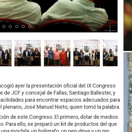
0
m 1
Item 2
Item 3
Item 4
Item 5
Item 6
Item 7
 acogió ayer la presentación oficial del IX Congreso
te de JCF y concejal de Fallas, Santiago Ballester, y
facilidades para encontrar espacios adecuados para
l plenario, José Manuel Nieto, quien tomó la palabra.
ción de este Congreso. El primero, dotar de medios
. Para ello, se preparó un kit de productos del que
na mochila, un bolígrafo, un pen-drive y un pin,