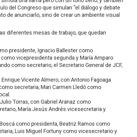
n simula una llama pero con un tono serio, y también
ítulo del Congreso que simulan “el diálogo y debate
to de anunciarlo, sino de crear un ambiente visual
de las diferentes mesas de trabajo, que quedan
mo presidente, Ignacio Ballester como
o como vicepresidenta segunda y María Amparo
ndo como secretario, el Secretario General de JCF,
or Enrique Vicente Almero, con Antonio Fagoaga
 como secretaria, Mari Carmen Lledó como
ocal.
r Julio Torras, con Gabriel Aranaz como
retario, María Jesús Andrés vicesecretaria y
 Boscá como presidenta, Beatriz Ramos como
taria, Luis Miguel Fortuny como vicesecretario y