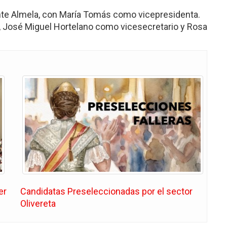
ente Almela, con María Tomás como vicepresidenta.
, José Miguel Hortelano como vicesecretario y Rosa
er
Candidatas Preseleccionadas por el sector
Olivereta