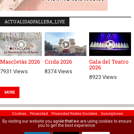
ACTUALIDADFALLERA_LIVE
Mascletàs 2026
Crida 2026
Gala del Teatro
2026
7931 Views
8374 Views
8923 Views
MORE
Cookies
Privacidad
Privacidad Redes Sociales
Suscriptores
Contacto
By visiting our website you agree that we are using cookies to ensure
you to get the best experience.
© 2022 Actualidad Fallera.