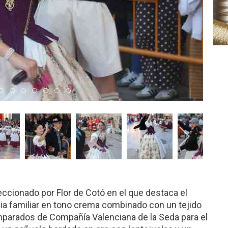
 2
tem 3
Item 4
Item 5
Item 6
Item 7
Item 8
Item 9
Item 10
feccionado por Flor de Cotó en el que destaca el
cia familiar en tono crema combinado con un tejido
parados de Compañía Valenciana de la Seda para el