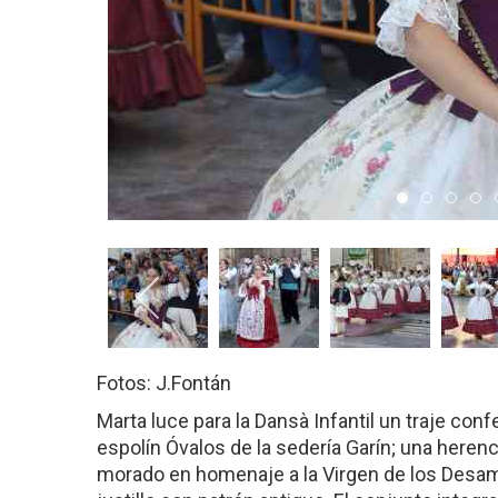
Item 0
Item 1
Item
I
Fotos: J.Fontán
Marta luce para la Dansà Infantil un traje con
espolín Óvalos de la sedería Garín; una heren
morado en homenaje a la Virgen de los Desam