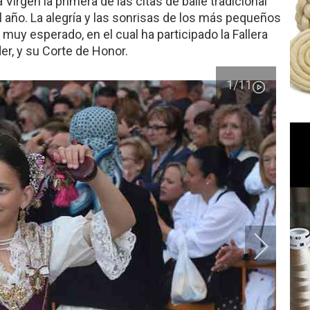
a Virgen la primera de las citas de baile tradicional
 año. La alegría y las sonrisas de los más pequeños
uy esperado, en el cual ha participado la Fallera
er, y su Corte de Honor.
1
/11