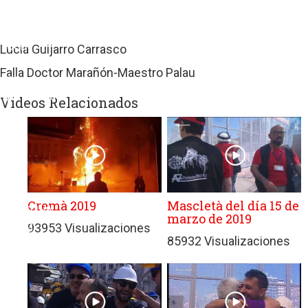
de
terceros
con
Lucía Guijarro Carrasco
políticas
Falla Doctor Marañón-Maestro Palau
de
privacidad
Videos Relacionados
ajenas
a
GRUPO
EDITORIAL
DE
PRENSA
Cremà 2019
Mascletà del día 15 de
FESTIVA
marzo de 2019
MPG
93953 Visualizaciones
85932 Visualizaciones
SL.