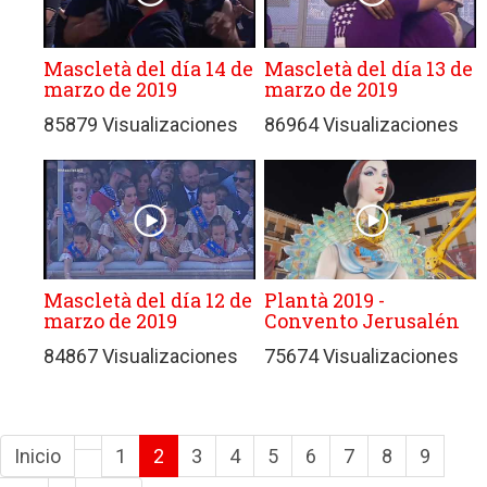
Mascletà del día 14 de
Mascletà del día 13 de
marzo de 2019
marzo de 2019
85879 Visualizaciones
86964 Visualizaciones
Mascletà del día 12 de
Plantà 2019 -
marzo de 2019
Convento Jerusalén
84867 Visualizaciones
75674 Visualizaciones
Inicio
1
2
3
4
5
6
7
8
9