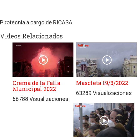
de
terceros
con
Pirotecnia a cargo de RICASA
políticas
Videos Relacionados
de
privacidad
ajenas
a
GRUPO
EDITORIAL
DE
Cremà de la Falla
Mascletà 19/3/2022
Municipal 2022
PRENSA
63289 Visualizaciones
FESTIVA
66788 Visualizaciones
MPG
SL.