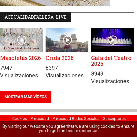
ACTUALIDADFALLERA_LIVE
Mascletàs 2026
Crida 2026
Gala del Teatro
2026
7947
8397
8949
Visualizaciones
Visualizaciones
Visualizaciones
MOSTRAR MÁS VÍDEOS
Cookies
Privacidad
Privacidad Redes Sociales
Suscriptores
Contacto
By visiting our website you agree that we are using cookies to ensure
you to get the best experience.