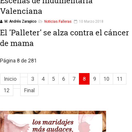
Escenas de Indumentaria
Valenciana
M. Andrés Zarapico
Noticias Falleras
10 Marzo 2018
El 'Palleter' se alza contra el cáncer
de mama
Página 8 de 281
Inicio
3
4
5
6
7
8
9
10
11
12
Final