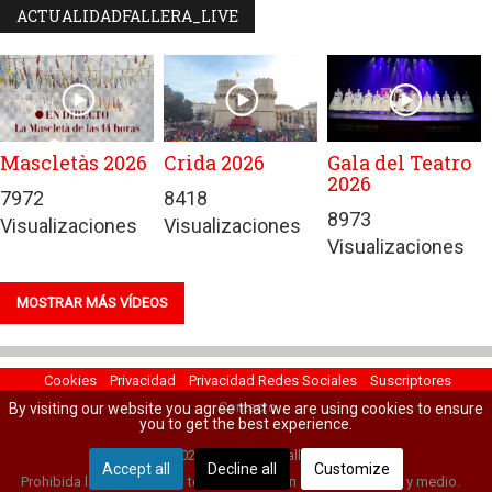
ACTUALIDADFALLERA_LIVE
Mascletàs 2026
Crida 2026
Gala del Teatro
2026
7972
8418
8973
Visualizaciones
Visualizaciones
Visualizaciones
MOSTRAR MÁS VÍDEOS
Cookies
Privacidad
Privacidad Redes Sociales
Suscriptores
Contacto
By visiting our website you agree that we are using cookies to ensure
you to get the best experience.
© 2022 Actualidad Fallera.
Accept all
Decline all
Customize
Prohibida la reproducción total o parcial sin mencionar autor y medio.