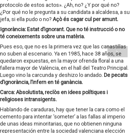
protocolo de estos actos». ¿Ah, no? ¿Y por qué no?
¿Por qué no le pregunta a su candidata a alcaldesa, a su
jefa, si ella pudo o no?
Açò és cagar cul per amunt.
Ignorància: Estat d’ignorant. Que no té instrucció o no
té coneixements sobre una matèria.
Pues eso, que no es la primera vez que las canastillas
no suben al escenario. Ya en 1985, hace 38 años, se
quedaron expuestas, en la mayor ofrenda floral a una
fallera mayor de València, en el hall del Teatro Principal.
Luego vino la carcunda y deshizo lo andado.
De pecats
d’ignorància, l’infern en té ganància.
Carca: Absolutista, reclòs en idees polítiques i
religioses intransigents.
Hablando de caraduras, hay que tener la cara como el
cemento para intentar ‘someter’ a las fallas al imperio
de unas ideas minoritarias, que no obtienen ninguna
representación entre la sociedad valenciana elección