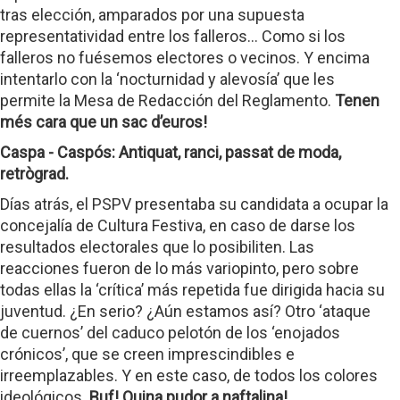
tras elección, amparados por una supuesta
representatividad entre los falleros… Como si los
falleros no fuésemos electores o vecinos. Y encima
intentarlo con la ‘nocturnidad y alevosía’ que les
permite la Mesa de Redacción del Reglamento.
Tenen
més cara que un sac d’euros!
Caspa - Caspós: Antiquat, ranci, passat de moda,
retrògrad.
Días atrás, el PSPV presentaba su candidata a ocupar la
concejalía de Cultura Festiva, en caso de darse los
resultados electorales que lo posibiliten. Las
reacciones fueron de lo más variopinto, pero sobre
todas ellas la ‘crítica’ más repetida fue dirigida hacia su
juventud. ¿En serio? ¿Aún estamos así? Otro ‘ataque
de cuernos’ del caduco pelotón de los ‘enojados
crónicos’, que se creen imprescindibles e
irreemplazables. Y en este caso, de todos los colores
ideológicos.
Buf! Quina pudor a naftalina!