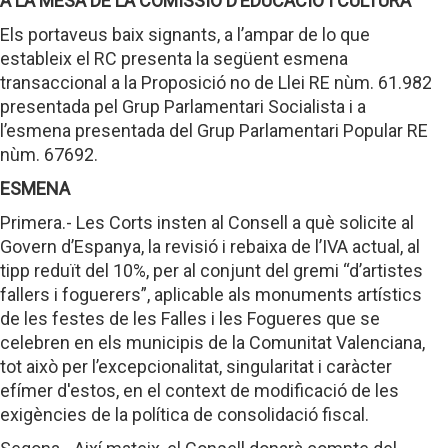
A LA MESA DE LA COMISSIÓ D’EDUCACIÓ I CULTURA
Els portaveus baix signants, a l’ampar de lo que
estableix el RC presenta la següent esmena
transaccional a la Proposició no de Llei RE nùm. 61.982
presentada pel Grup Parlamentari Socialista i a
l’esmena presentada del Grup Parlamentari Popular RE
nùm. 67692.
ESMENA
Primera.- Les Corts insten al Consell a què solicite al
Govern d’Espanya, la revisió i rebaixa de l’IVA actual, al
tipp reduït del 10%, per al conjunt del gremi “d’artistes
fallers i foguerers”, aplicable als monuments artístics
de les festes de les Falles i les Fogueres que se
celebren en els municipis de la Comunitat Valenciana,
tot això per l’excepcionalitat, singularitat i caràcter
efímer d'estos, en el context de modificació de les
exigències de la política de consolidació fiscal.