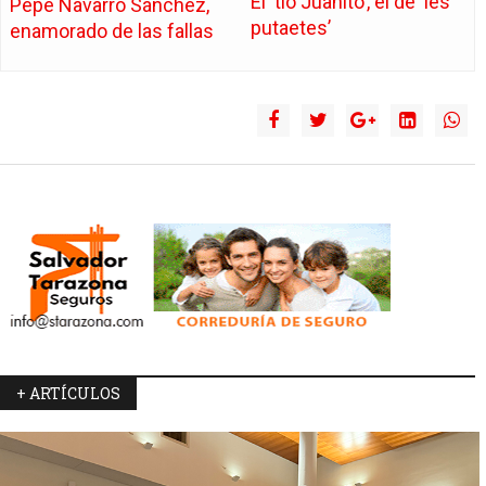
El ‘tío Juanito’, el de ‘les
Pepe Navarro Sánchez,
putaetes’
enamorado de las fallas
+ ARTÍCULOS