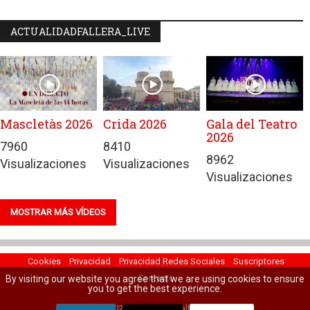
ACTUALIDADFALLERA_LIVE
Mascletàs 2026
Crida 2026
Gala del Teatro
2026
7960
8410
8962
Visualizaciones
Visualizaciones
Visualizaciones
MOSTRAR MÁS VÍDEOS
Cookies
Privacidad
Privacidad Redes Sociales
Suscriptores
Contacto
By visiting our website you agree that we are using cookies to ensure
you to get the best experience.
© 2022 Actualidad Fallera.