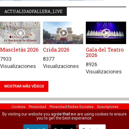
ACTUALIDADFALLERA_LIVE
Mascletàs 2026
Crida 2026
Gala del Teatro
2026
7933
8377
8926
Visualizaciones
Visualizaciones
Visualizaciones
MOSTRAR MÁS VÍDEOS
Cookies
Privacidad
Privacidad Redes Sociales
Suscriptores
Contacto
By visiting our website you agree that we are using cookies to ensure
you to get the best experience.
© 2022 Actualidad Fallera.