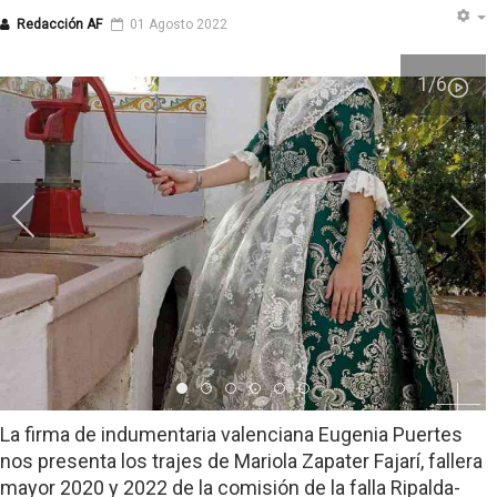
Redacción AF
01 Agosto 2022
1
/6
Item 0
Item 1
Item 2
Item 3
Item 4
Item 5
La firma de indumentaria valenciana Eugenia Puertes
nos presenta los trajes de Mariola Zapater Fajarí, fallera
mayor 2020 y 2022 de la comisión de la falla Ripalda-