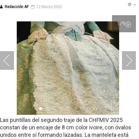
Redacción AF
12 Marzo 2025
1
/9
Item 0
Item 1
Item 2
Item 3
Item 4
Item 5
Item 6
Item 7
Item 8
Las puntillas del segundo traje de la CHFMIV 2025
constan de un encaje de 8 cm color ivoire, con óvalos
unidos entre sí formando lazadas. La manteleta está