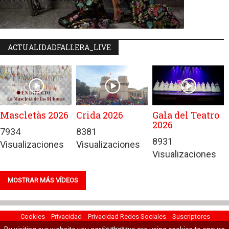
ACTUALIDADFALLERA_LIVE
Mascletàs 2026
Crida 2026
Gala del Teatro
2026
7934
8381
8931
Visualizaciones
Visualizaciones
Visualizaciones
MOSTRAR MÁS VÍDEOS
Cookies
Privacidad
Privacidad Redes Sociales
Suscriptores
Contacto