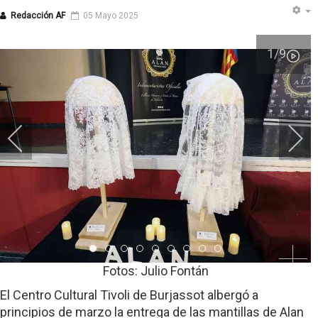
Redacción AF
05 Mayo 2025
1
/9
Item 0
Item 1
Item 2
Item 3
Item 4
Item 5
Item 6
Item 7
Item 8
Fotos: Julio Fontán
El Centro Cultural Tivoli de Burjassot albergó a
principios de marzo la entrega de las mantillas de Alan