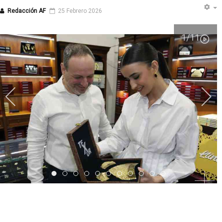
Redacción AF
25 Febrero 2026
1
/11
Item 0
Item 1
Item 2
Item 3
Item 4
Item 5
Item 6
Item 7
Item 8
Item 9
Item 10