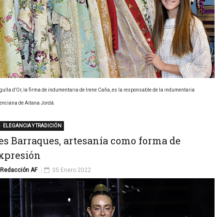
gulla d’Or, la firma de indumentaria de Irene Caña, es la responsable de la indumentaria
enciana de Aitana Jordá.
ELEGANCIA Y TRADICIÓN
es Barraques, artesanía como forma de
xpresión
Redacción AF
05 Enero 2022