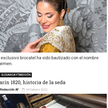
l exclusivo brocatel ha sido bautizado con el nombre
armen.
ELEGANCIA Y TRADICIÓN
arín 1820, historia de la seda
Redacción AF
04 Febrero 2022