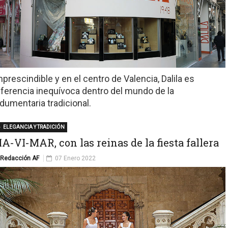
mprescindible y en el centro de Valencia, Dalila es
eferencia inequívoca dentro del mundo de la
ndumentaria tradicional.
ELEGANCIA Y TRADICIÓN
A-VI-MAR, con las reinas de la fiesta fallera
Redacción AF
07 Enero 2022