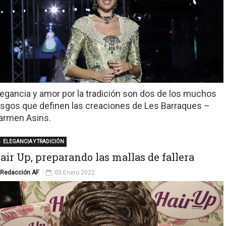
legancia y amor por la tradición son dos de los muchos
asgos que definen las creaciones de Les Barraques –
armen Asins.
ELEGANCIA Y TRADICIÓN
air Up, preparando las mallas de fallera
Redacción AF
05 Enero 2022