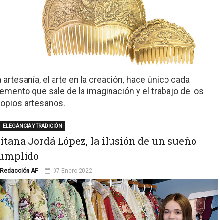
a artesanía, el arte en la creación, hace único cada
lemento que sale de la imaginación y el trabajo de los
ropios artesanos.
ELEGANCIA Y TRADICIÓN
itana Jordá López, la ilusión de un sueño
umplido
Redacción AF
07 Enero 2022