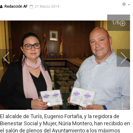
Redacción AF
27 Marzo 2019
1
/6
Item 0
Item 1
Item 2
Item 3
Item 4
Item 5
El alcalde de Turís, Eugenio Fortaña, y la regidora de
Bienestar Social y Mujer, Núria Montero, han recibido en
el salón de plenos del Ayuntamiento a los máximos