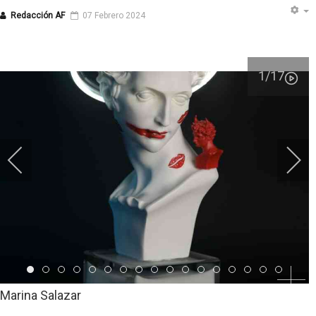
Redacción AF
07 Febrero 2024
1
/17
Item 0
Item 1
Item 2
Item 3
Item 4
Item 5
Item 6
Item 7
Item 8
Item 9
Item 10
Item 11
Item 12
Item 13
Item 14
Item 15
Item 
Marina Salazar