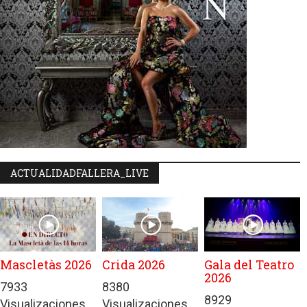
ACTUALIDADFALLERA_LIVE
Mascletàs 2026
Crida 2026
Gala del Teatro
2026
7933
8380
8929
Visualizaciones
Visualizaciones