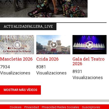
ACTUALIDADFALLERA_LIVE
Mascletàs 2026
Crida 2026
Gala del Teatro
2026
7934
8381
8931
Visualizaciones
Visualizaciones
Visualizaciones
MOSTRAR MÁS VÍDEOS
Cookies
Privacidad
Privacidad Redes Sociales
Suscriptores