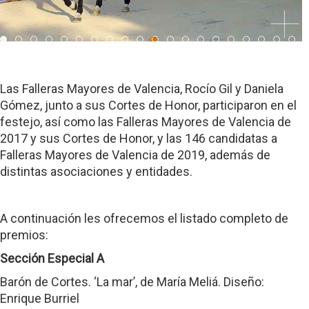
Item 0
Item 1
Item 2
Item 3
Item 4
Item 5
Item 6
Item 7
Item 8
Item 9
Item 10
Item 11
Item 12
Item 13
Item 14
Item 15
Item 16
Item 17
Item
It
Item 20
Item 21
Item 22
Item 23
Item 24
Item 25
Item 26
Item 27
Item 28
Item 29
Item 30
Item 31
Item 32
Item 33
Item 34
Item 35
Item 36
Item 37
Item
It
Item 40
Item 41
Item 42
Item 43
Item 44
Item 45
Item 46
Item 47
Item 48
Item 49
Item 50
Item 51
Item 52
Item 53
Item 54
Item 55
Item 56
Item 57
Item
It
Item 60
Item 61
Item 62
Item 63
Item 64
Item 65
Item 66
Item 67
Item 68
Item 69
Item 70
Las Falleras Mayores de Valencia, Rocío Gil y Daniela
Gómez, junto a sus Cortes de Honor, participaron en el
festejo, así como las Falleras Mayores de Valencia de
2017 y sus Cortes de Honor, y las 146 candidatas a
Falleras Mayores de Valencia de 2019, además de
distintas asociaciones y entidades.
A continuación les ofrecemos el listado completo de
premios:
Sección Especial A
Barón de Cortes. ‘La mar’, de María Meliá. Diseño:
Enrique Burriel