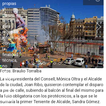
propias
y
de
terceros
para
recopilar
información
con
la
finalidad
técnica,
Item 0
Item 1
Item 2
Item 3
Item 4
Item 5
Item 6
Item 7
Item 8
Item 9
Item 10
Item 11
no
Fotos: Braulio Torralba
se
recaban
La vicepresidenta del Consell, Mónica Oltra y el Alcalde
ni
de la ciudad, Joan Ribo, quisieron contemplar el disparo
ceden
a pie de calle, subiendo al balcón al final del mismo para
sus
la foto obligatoria con los pirotécnicos, a la que se le
datos
sumaría la primer Teniente de Alcalde, Sandra Gómez.
de