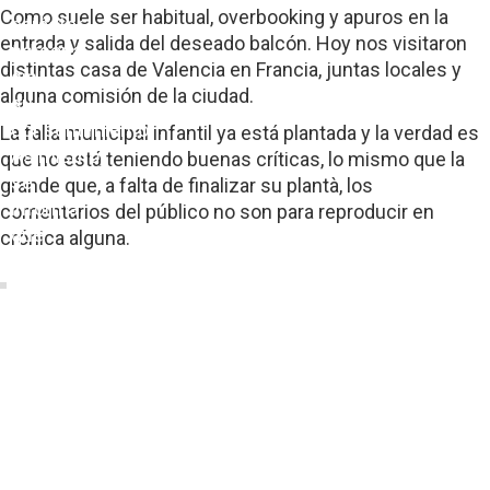
Como suele ser habitual, overbooking y apuros en la
carácter
entrada y salida del deseado balcón. Hoy nos visitaron
personal
distintas casa de Valencia en Francia, juntas locales y
sin
alguna comisión de la ciudad.
su
consentimiento.
La falla municipal infantil ya está plantada y la verdad es
Asimismo,
que no está teniendo buenas críticas, lo mismo que la
se
grande que, a falta de finalizar su plantà, los
informa
comentarios del público no son para reproducir en
que
crónica alguna.
este
sitio
web
dispone
de
enlaces
a
sitios
web