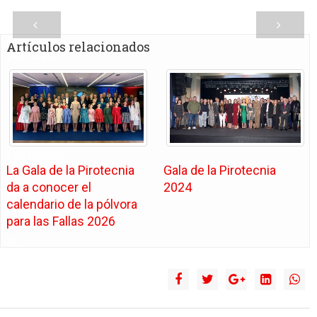
de
terceros
con
Artículos relacionados
políticas
de
privacidad
ajenas
a
GRUPO
EDITORIAL
La Gala de la Pirotecnia
Gala de la Pirotecnia
DE
da a conocer el
2024
PRENSA
calendario de la pólvora
FESTIVA
para las Fallas 2026
MPG
SL.