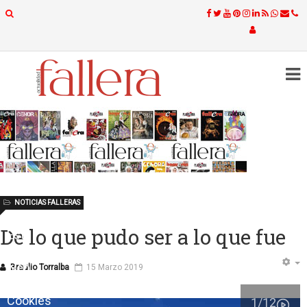
NOTICIAS FALLERAS
De lo que pudo ser a lo que fue
Este
sitio
web
Braulio Torralba
15 Marzo 2019
utiliza
Cookies
1
/12