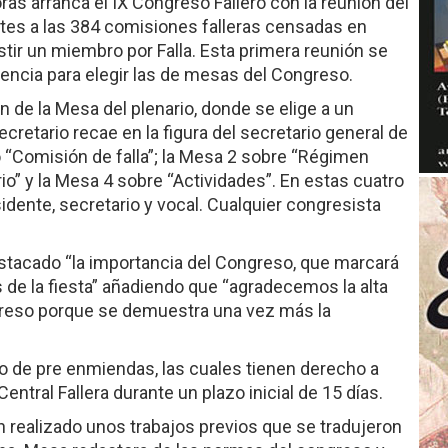
as arranca el IX Congreso Fallero con la reunión del
ntes a las 384 comisiones falleras censadas en
stir un miembro por Falla. Esta primera reunión se
lencia para elegir las de mesas del Congreso.
n de la Mesa del plenario, donde se elige a un
ecretario recae en la figura del secretario general de
lo “Comisión de falla”; la Mesa 2 sobre “Régimen
io” y la Mesa 4 sobre “Actividades”. En estas cuatro
idente, secretario y vocal. Cualquier congresista
destacado “la importancia del Congreso, que marcará
s de la fiesta” añadiendo que “agradecemos la alta
ngreso porque se demuestra una vez más la
zo de pre enmiendas, las cuales tienen derecho a
ntral Fallera durante un plazo inicial de 15 días.
n realizado unos trabajos previos que se tradujeron