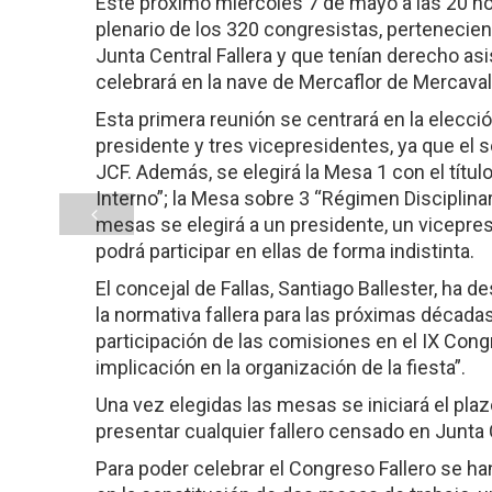
Este próximo miércoles 7 de mayo a las 20 hor
plenario de los 320 congresistas, pertenecie
Junta Central Fallera y que tenían derecho asi
celebrará en la nave de Mercaflor de Mercava
Esta primera reunión se centrará en la elecció
presidente y tres vicepresidentes, ya que el s
JCF. Además, se elegirá la Mesa 1 con el títu
Interno”; la Mesa sobre 3 “Régimen Disciplinar
mesas se elegirá a un presidente, un vicepres
podrá participar en ellas de forma indistinta.
El concejal de Fallas, Santiago Ballester, ha 
la normativa fallera para las próximas década
participación de las comisiones en el IX Co
implicación en la organización de la fiesta”.
Una vez elegidas las mesas se iniciará el pla
presentar cualquier fallero censado en Junta Ce
Para poder celebrar el Congreso Fallero se ha