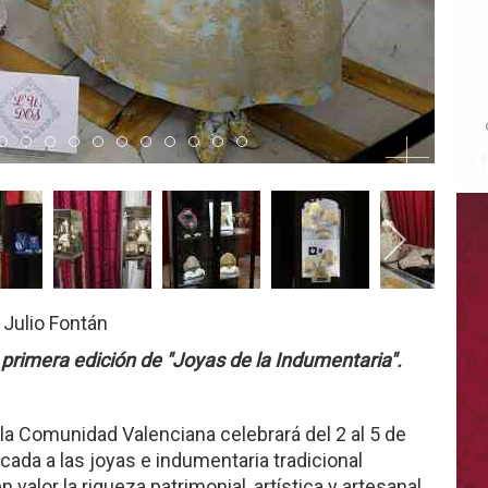
 6
tem 7
Item 8
Item 9
Item 10
Item 11
Item 12
Item 13
Item 14
Item 15
Item 16
Item 17
Item 18
 Julio Fontán
primera edición de "Joyas de la Indumentaria".
la Comunidad Valenciana celebrará del 2 al 5 de
cada a las joyas e indumentaria tradicional
valor la riqueza patrimonial, artística y artesanal