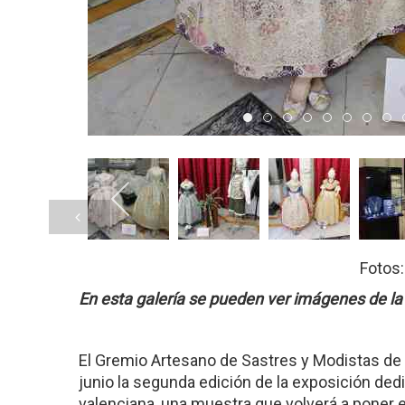
Item 0
Item 1
Item 2
Item 3
Item 4
Item 5
Item
I
Fotos:
En esta galería se pueden ver imágenes de la 
El Gremio Artesano de Sastres y Modistas de 
junio la segunda edición de la exposición dedi
valenciana, una muestra que volverá a poner en 