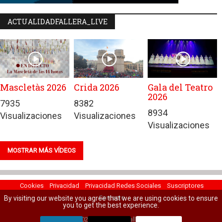
ACTUALIDADFALLERA_LIVE
Mascletàs 2026
Crida 2026
Gala del Teatro
2026
7935
8382
8934
Visualizaciones
Visualizaciones
Visualizaciones
MOSTRAR MÁS VÍDEOS
Cookies
Privacidad
Privacidad Redes Sociales
Suscriptores
Contacto
By visiting our website you agree that we are using cookies to ensure
you to get the best experience.
© 2022 Actualidad Fallera.