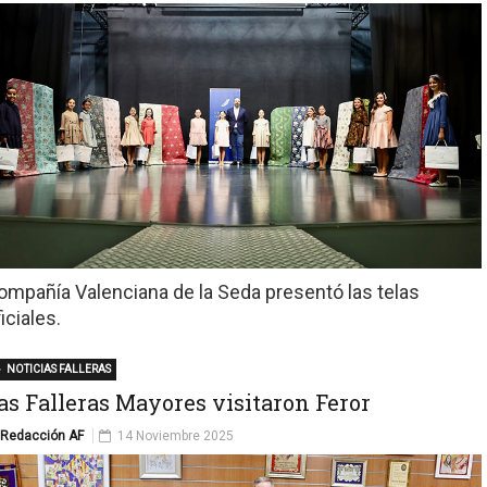
ompañía Valenciana de la Seda presentó las telas
iciales.
NOTICIAS FALLERAS
as Falleras Mayores visitaron Feror
Redacción AF
14 Noviembre 2025