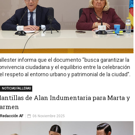
allester informa que el documento “busca garantizar la
onvivencia ciudadana y el equilibrio entre la celebración
 el respeto al entorno urbano y patrimonial de la ciudad”.
NOTICIAS FALLERAS
antillas de Alan Indumentaria para Marta y
armen
Redacción AF
06 Noviembre 2025