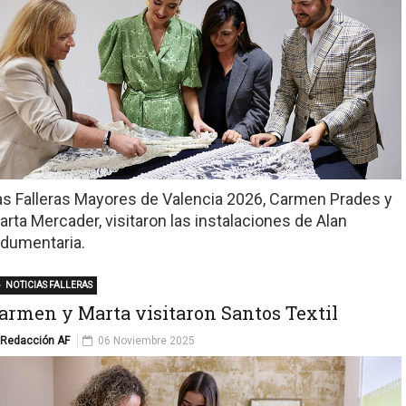
as Falleras Mayores de Valencia 2026, Carmen Prades y
arta Mercader, visitaron las instalaciones de Alan
ndumentaria.
NOTICIAS FALLERAS
armen y Marta visitaron Santos Textil
Redacción AF
06 Noviembre 2025