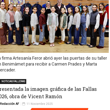
a firma Artesanía Feror abrió ayer las puertas de su taller
n Benimàmet para recibir a Carmen Prades y Marta
ercader.
NOTICIAS FALLERAS
resentada la imagen gráfica de las Fallas
026, obra de Vicent Ramón
Redacción AF
11 Noviembre 2025