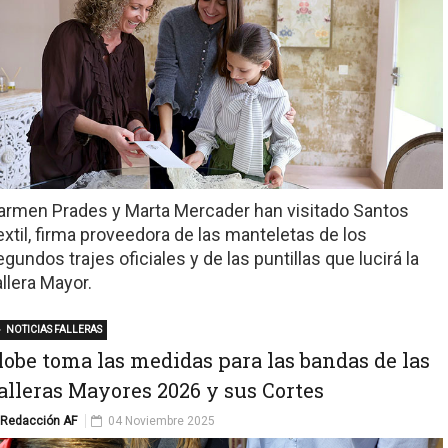
armen Prades y Marta Mercader han visitado Santos
extil, firma proveedora de las manteletas de los
gundos trajes oficiales y de las puntillas que lucirá la
allera Mayor.
NOTICIAS FALLERAS
lobe toma las medidas para las bandas de las
alleras Mayores 2026 y sus Cortes
Redacción AF
04 Noviembre 2025