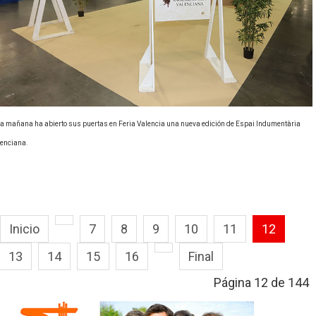
a mañana ha abierto sus puertas en Feria Valencia una nueva edición de Espai Indumentària
enciana.
Inicio
7
8
9
10
11
12
13
14
15
16
Final
Página 12 de 144