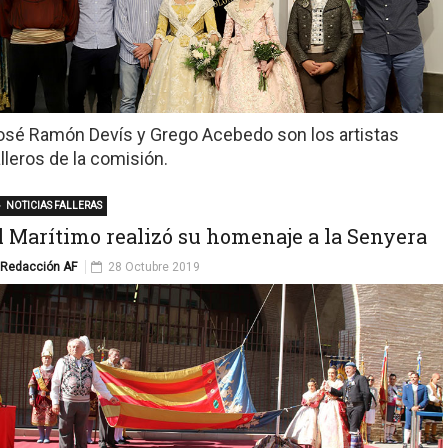
osé Ramón Devís y Grego Acebedo son los artistas
alleros de la comisión.
NOTICIAS FALLERAS
l Marítimo realizó su homenaje a la Senyera
Redacción AF
28 Octubre 2019