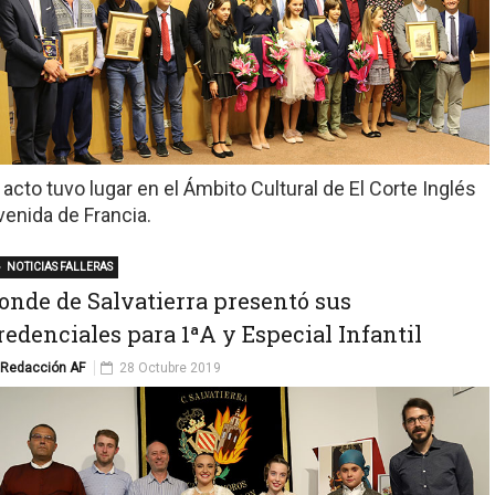
l acto tuvo lugar en el Ámbito Cultural de El Corte Inglés
venida de Francia.
NOTICIAS FALLERAS
onde de Salvatierra presentó sus
redenciales para 1ªA y Especial Infantil
Redacción AF
28 Octubre 2019