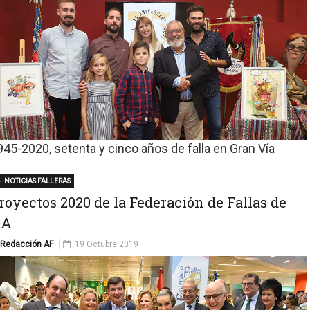
945-2020, setenta y cinco años de falla en Gran Vía
NOTICIAS FALLERAS
royectos 2020 de la Federación de Fallas de
ªA
Redacción AF
19 Octubre 2019