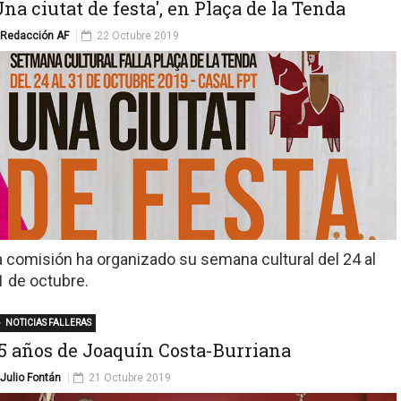
Una ciutat de festa', en Plaça de la Tenda
Redacción AF
22 Octubre 2019
a comisión ha organizado su semana cultural del 24 al
1 de octubre.
NOTICIAS FALLERAS
5 años de Joaquín Costa-Burriana
Julio Fontán
21 Octubre 2019