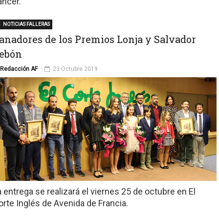
áncer.
NOTICIAS FALLERAS
anadores de los Premios Lonja y Salvador
ebón
Redacción AF
23 Octubre 2019
a entrega se realizará el viernes 25 de octubre en El
orte Inglés de Avenida de Francia.