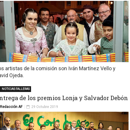
os artistas de la comisión son Iván Martínez Vello y
avid Ojeda.
NOTICIAS FALLERAS
ntrega de los premios Lonja y Salvador Debón
Redacción AF
29 Octubre 2019