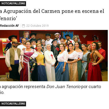
NOTICIAS FALLERAS
a Agrupación del Carmen pone en escena el
Tenorio'
Redacción AF
22 Octubre 2019
a agrupación representa
Don Juan Tenorio
por cuarto
ño.
NOTICIAS FALLERAS