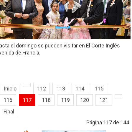
asta el domingo se pueden visitar en El Corte Inglés
venida de Francia.
Inicio
112
113
114
115
116
117
118
119
120
121
Final
Página 117 de 144