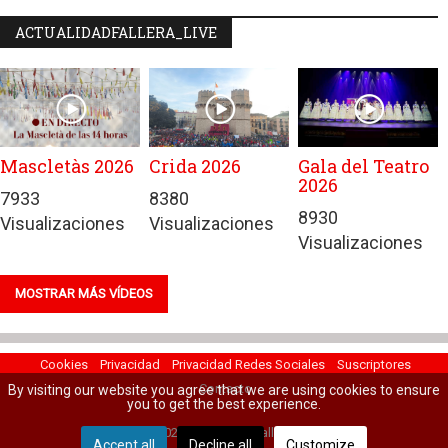
ACTUALIDADFALLERA_LIVE
Mascletàs 2026
Crida 2026
Gala del Teatro
2026
7933
8380
8930
Visualizaciones
Visualizaciones
Visualizaciones
MOSTRAR MÁS VÍDEOS
Cookies
Privacidad
Privacidad Redes Sociales
Suscriptores
Contacto
By visiting our website you agree that we are using cookies to ensure
you to get the best experience.
© 2022 Actualidad Fallera.
Accept all
Decline all
Customize