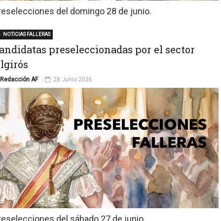
reselecciones del domingo 28 de junio.
NOTICIAS FALLERAS
andidatas preseleccionadas por el sector
lgirós
Redacción AF
28 Junio 2026
reselecciones del sábado 27 de junio.