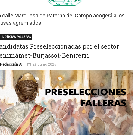
a calle Marquesa de Paterna del Campo acogerá a los
rtisas agremiados.
NOTICIAS FALLERAS
andidatas Preseleccionadas por el sector
enimàmet-Burjassot-Beniferri
Redacción AF
29 Junio 2026