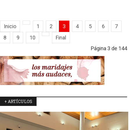
Inicio
1
2
3
4
5
6
7
8
9
10
Final
Página 3 de 144
+ ARTÍCULOS