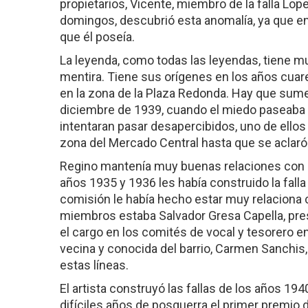
propietarios, Vicente, miembro de la falla Lope
domingos, descubrió esta anomalía, ya que enc
que él poseía.
La leyenda, como todas las leyendas, tiene m
mentira. Tiene sus orígenes en los años cuaren
en la zona de la Plaza Redonda. Hay que sumer
diciembre de 1939, cuando el miedo paseaba 
intentaran pasar desapercibidos, uno de ellos
zona del Mercado Central hasta que se aclaró 
Regino mantenía muy buenas relaciones con l
años 1935 y 1936 les había construido la falla
comisión le había hecho estar muy relaciona 
miembros estaba Salvador Gresa Capella, pre
el cargo en los comités de vocal y tesorero en
vecina y conocida del barrio, Carmen Sanchis
estas líneas.
El artista construyó las fallas de los años 19
difíciles años de posguerra el primer premio 