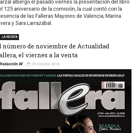
arzal albergó el pasado viernes la presentación del libro
el 125 aniversario de la comisión, la cual contó con la
resencia de las Falleras Mayores de Valencia, Marina
ivera y Sara Larrazábal.
LA REVISTA
l número de noviembre de Actualidad
allera, el viernes a la venta
Redacción AF
29 Octubre 2018