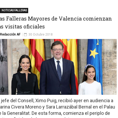
NOTICIAS FALLERAS
as Falleras Mayores de Valencia comienzan
as visitas oficiales
Redacción AF
30 Octubre 2018
l jefe del Consell, Ximo Puig, recibió ayer en audiencia a
arina Civera Moreno y Sara Larrazábal Bernal en el Palau
e la Generalitat. De esta forma, comienza el periplo de