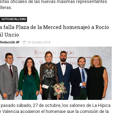
isitas oficiales de las nuevas máximas representantes
lleras.
NOTICIAS FALLERAS
a falla Plaza de la Merced homenajeó a Rocío
il Uncio
Redacción AF
29 Octubre 2018
l pasado sábado, 27 de octubre, los salones de La Hípica
e Valencia acogieron el homenaje que la comisión de la