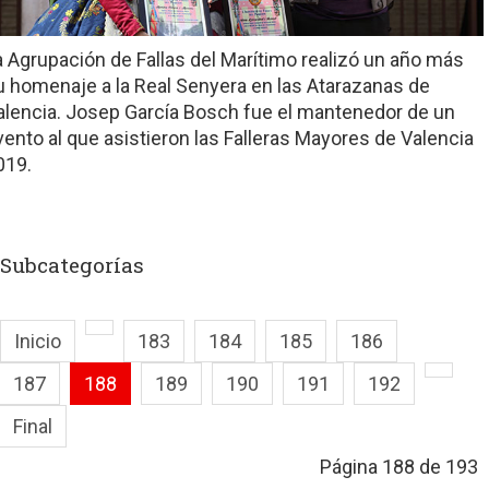
a Agrupación de Fallas del Marítimo realizó un año más
u homenaje a la Real Senyera en las Atarazanas de
alencia. Josep García Bosch fue el mantenedor de un
vento al que asistieron las Falleras Mayores de Valencia
019.
Subcategorías
Inicio
183
184
185
186
187
188
189
190
191
192
Final
Página 188 de 193