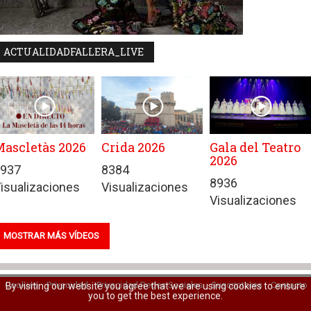
ACTUALIDADFALLERA_LIVE
ascletàs 2026
Crida 2026
Gala del Teatro
2026
937
8384
8936
isualizaciones
Visualizaciones
Visualizaciones
MOSTRAR MÁS VÍDEOS
Cookies
Privacidad
Privacidad Redes Sociales
Suscriptores
Contacto
By visiting our website you agree that we are using cookies to ensure
you to get the best experience.