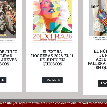
EL NÚ
DE JULIO
EL EXTRA
JUN
LIDAD
HOGUERAS 2026, EL 11
ACTU
L JUEVES
DE JUNIO EN
FALLERA,
SCOS
QUIOSCOS
EN Q
ORE
READ MORE
REA
r website you agree that we are using cookies to ensure you to get the b