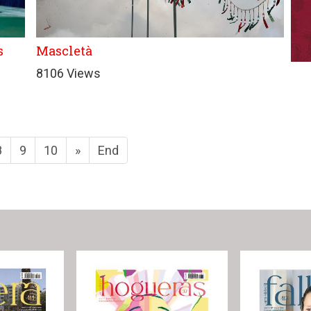
s
Mascletà
8106 Views
8
9
10
»
End