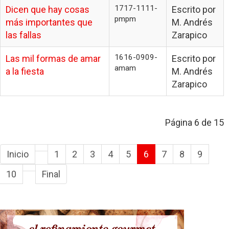
1717-1111-
Dicen que hay cosas
Escrito por
pmpm
más importantes que
M. Andrés
las fallas
Zarapico
1616-0909-
Las mil formas de amar
Escrito por
amam
a la fiesta
M. Andrés
Zarapico
Página 6 de 15
Inicio
1
2
3
4
5
6
7
8
9
10
Final