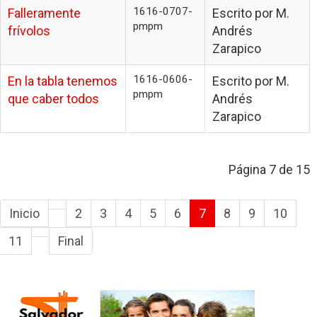
1616-0707-
Falleramente
Escrito por M.
pmpm
frívolos
Andrés
Zarapico
1616-0606-
En la tabla tenemos
Escrito por M.
pmpm
que caber todos
Andrés
Zarapico
Página 7 de 15
Inicio
2
3
4
5
6
7
8
9
10
11
Final