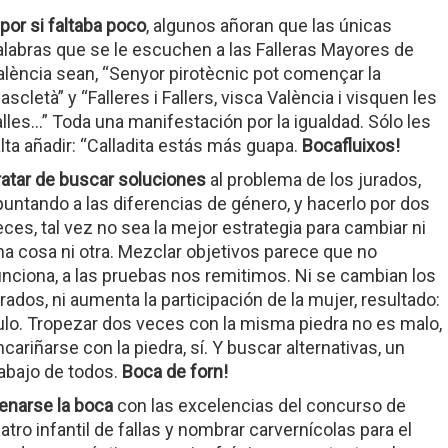
 por si faltaba poco
, algunos añoran que las únicas
alabras que se le escuchen a las Falleras Mayores de
alència sean, “Senyor pirotècnic pot començar la
scletà” y “Falleres i Fallers, visca València i visquen les
alles…” Toda una manifestación por la igualdad. Sólo les
alta añadir: “Calladita estás más guapa.
Bocafluixos!
ratar de buscar soluciones
al problema de los jurados,
puntando a las diferencias de género, y hacerlo por dos
eces, tal vez no sea la mejor estrategia para cambiar ni
na cosa ni otra. Mezclar objetivos parece que no
unciona, a las pruebas nos remitimos. Ni se cambian los
urados, ni aumenta la participación de la mujer, resultado:
ulo. Tropezar dos veces con la misma piedra no es malo,
cariñarse con la piedra, sí. Y buscar alternativas, un
rabajo de todos.
Boca de forn!
lenarse la boca
con las excelencias del concurso de
atro infantil de fallas y nombrar carvernícolas para el