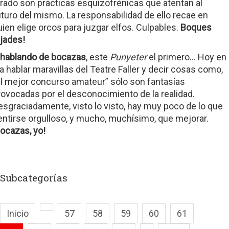
urado son prácticas esquizofrénicas que atentan al
uturo del mismo. La responsabilidad de ello recae en
uien elige orcos para juzgar elfos. Culpables.
Boques
ajades!
 hablando de bocazas
, este
Punyeter
el primero… Hoy en
ía hablar maravillas del Teatre Faller y decir cosas como,
el mejor concurso amateur” sólo son fantasías
rovocadas por el desconocimiento de la realidad.
esgraciadamente, visto lo visto, hay muy poco de lo que
entirse orgulloso, y mucho, muchísimo, que mejorar.
Bocazas, yo!
Subcategorías
Inicio
57
58
59
60
61