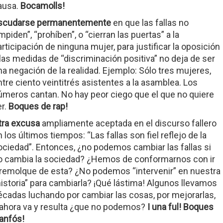
ausa.
Bocamolls!
scudarse permanentemente
en que las fallas no
mpiden”, “prohíben”, o “cierran las puertas” a la
articipación de ninguna mujer, para justificar la oposición
 las medidas de “discriminación positiva” no deja de ser
na negación de la realidad. Ejemplo: Sólo tres mujeres,
ntre ciento veintitrés asistentes a la asamblea. Los
úmeros cantan. No hay peor ciego que el que no quiere
er.
Boques de rap!
tra excusa
ampliamente aceptada en el discurso fallero
 los últimos tiempos: “Las fallas son fiel reflejo de la
ociedad”. Entonces, ¿no podemos cambiar las fallas si
o cambia la sociedad? ¿Hemos de conformarnos con ir
 remolque de esta? ¿No podemos “intervenir” en nuestra
historia” para cambiarla? ¡Qué lástima! Algunos llevamos
écadas luchando por cambiar las cosas, por mejorarlas,
 ahora va y resulta ¿que no podemos?
I una ful! Boques
’anfós!