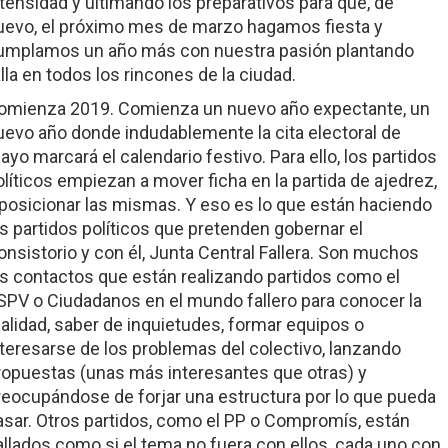
ntensidad y ultimando los preparativos para que, de
uevo, el próximo mes de marzo hagamos fiesta y
umplamos un año más con nuestra pasión plantando
alla en todos los rincones de la ciudad.
omienza 2019. Comienza un nuevo año expectante, un
uevo año donde indudablemente la cita electoral de
ayo marcará el calendario festivo. Para ello, los partidos
olíticos empiezan a mover ficha en la partida de ajedrez,
 posicionar las mismas. Y eso es lo que están haciendo
os partidos políticos que pretenden gobernar el
onsistorio y con él, Junta Central Fallera. Son muchos
os contactos que están realizando partidos como el
SPV o Ciudadanos en el mundo fallero para conocer la
ealidad, saber de inquietudes, formar equipos o
nteresarse de los problemas del colectivo, lanzando
ropuestas (unas más interesantes que otras) y
reocupándose de forjar una estructura por lo que pueda
asar. Otros partidos, como el PP o Compromís, están
allados como si el tema no fuera con ellos, cada uno con