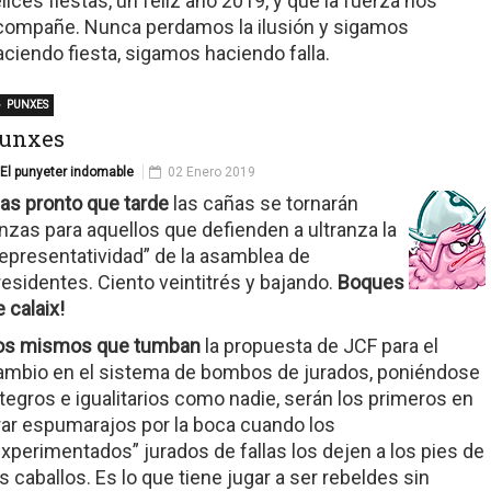
elices fiestas, un feliz año 2019, y que la fuerza nos
compañe. Nunca perdamos la ilusión y sigamos
aciendo fiesta, sigamos haciendo falla.
PUNXES
unxes
El punyeter indomable
02 Enero 2019
as pronto que tarde
las cañas se tornarán
anzas para aquellos que defienden a ultranza la
representatividad” de la asamblea de
residentes. Ciento veintitrés y bajando.
Boques
 calaix!
os mismos que tumban
la propuesta de JCF para el
ambio en el sistema de bombos de jurados, poniéndose
ntegros e igualitarios como nadie, serán los primeros en
irar espumarajos por la boca cuando los
experimentados” jurados de fallas los dejen a los pies de
os caballos. Es lo que tiene jugar a ser rebeldes sin