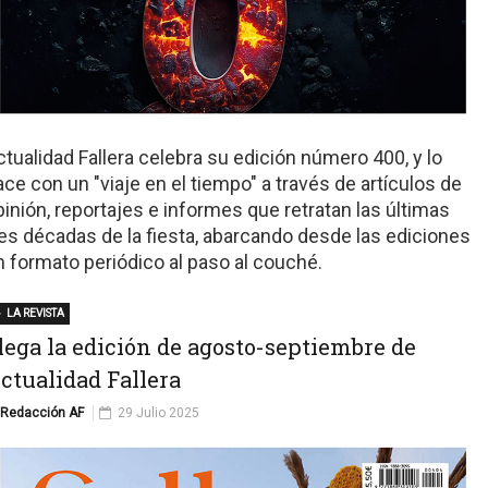
ctualidad Fallera celebra su edición número 400, y lo
ace con un "viaje en el tiempo" a través de artículos de
pinión, reportajes e informes que retratan las últimas
res décadas de la fiesta, abarcando desde las ediciones
n formato periódico al paso al couché.
LA REVISTA
lega la edición de agosto-septiembre de
ctualidad Fallera
Redacción AF
29 Julio 2025