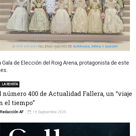
a Gala de Elección del Roig Arena, protagonista de este
es.
LA REVISTA
l número 400 de Actualidad Fallera, un “viaje
n el tiempo”
Redacción AF
19 Septiembre 2025