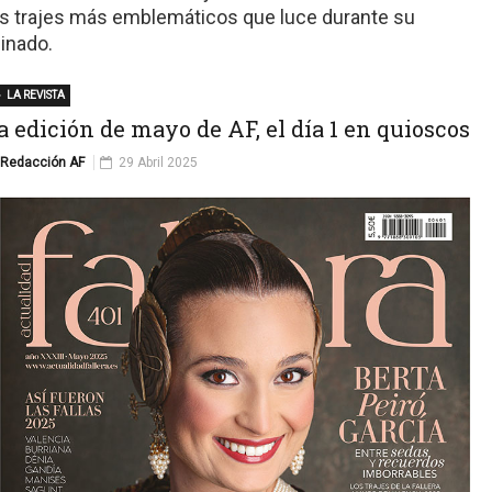
os trajes más emblemáticos que luce durante su
einado.
LA REVISTA
a edición de mayo de AF, el día 1 en quioscos
Redacción AF
29 Abril 2025