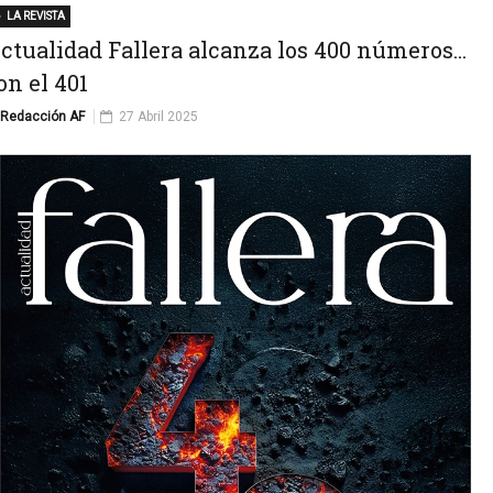
LA REVISTA
ctualidad Fallera alcanza los 400 números...
on el 401
Redacción AF
27 Abril 2025