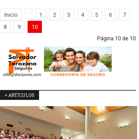
Inicio
1
2
3
4
5
6
7
8
9
10
Página 10 de 10
+ ARTÍCULOS