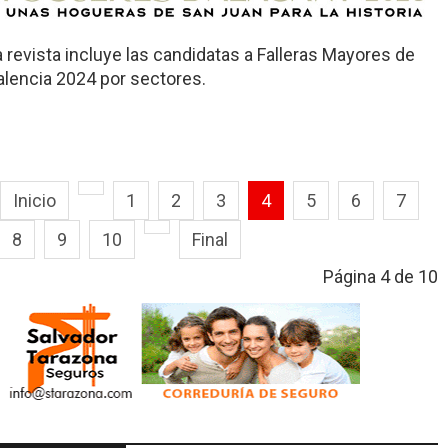
a revista incluye las candidatas a Falleras Mayores de
alencia 2024 por sectores.
Inicio
1
2
3
4
5
6
7
8
9
10
Final
Página 4 de 10