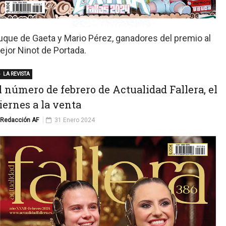
uque de Gaeta y Mario Pérez, ganadores del premio al
ejor Ninot de Portada.
LA REVISTA
l número de febrero de Actualidad Fallera, el
iernes a la venta
Redacción AF
31 Enero 2024