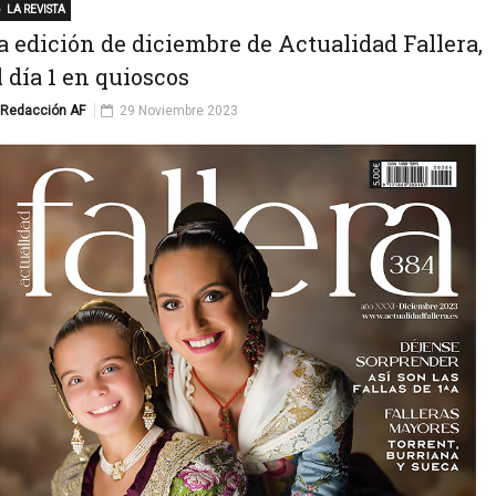
LA REVISTA
a edición de diciembre de Actualidad Fallera,
l día 1 en quioscos
Redacción AF
29 Noviembre 2023