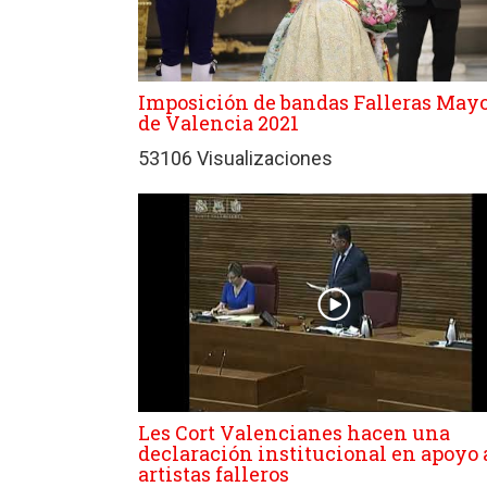
Imposición de bandas Falleras May
de Valencia 2021
53106 Visualizaciones
Les Cort Valencianes hacen una
declaración institucional en apoyo 
artistas falleros