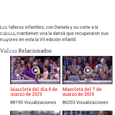
sitios
web
de
terceros
con
Los falleros infantiles, con Daniela y su corte a la
políticas
cabeza, mantienen viva la dansà que recuperaron sus
de
mayores en esta la VII edición infantil.
privacidad
Videos Relacionados
ajenas
a
GRUPO
EDITORIAL
DE
PRENSA
FESTIVA
Mascletà del día 8 de
Mascletà del 7 de
marzo de 2019
marzo de 2019
MPG
SL.
88190 Visualizaciones
86203 Visualizaciones