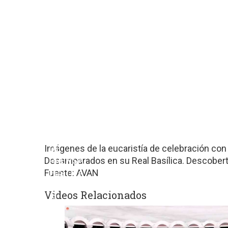
sitios
web
de
terceros
con
políticas
de
privacidad
ajenas
a
GRUPO
EDITORIAL
Imágenes de la eucaristía de celebración con m
DE
Desamparados en su Real Basílica. Descoberta
PRENSA
Fuente: AVAN
FESTIVA
MPG
Videos Relacionados
SL.