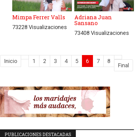
Mimpa Ferrer Valls
Adriana Juan
Sansano
73228 Visualizaciones
73408 Visualizaciones
Inicio
1
2
3
4
5
6
7
8
Final
PUBLICACIONES DESTACADAS