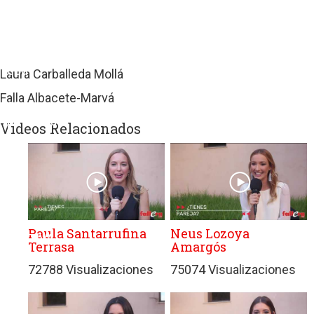
sitios
web
de
terceros
con
Laura Carballeda Mollá
políticas
Falla Albacete-Marvá
de
privacidad
Videos Relacionados
ajenas
a
GRUPO
EDITORIAL
DE
PRENSA
Paula Santarrufina
Neus Lozoya
FESTIVA
Terrasa
Amargós
MPG
72788 Visualizaciones
75074 Visualizaciones
SL.